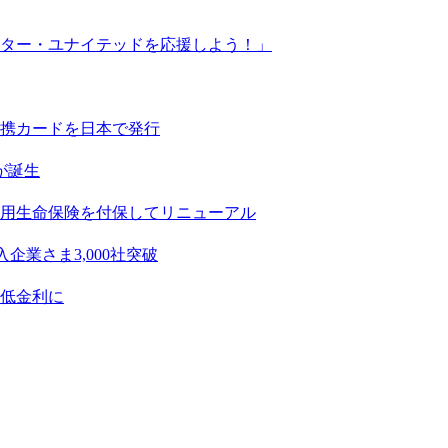
ター・ユナイテッドを応援しよう！」
携カードを日本で発行
が誕生
用生命保険を付保してリニューアル
業さま3,000社突破
低金利に