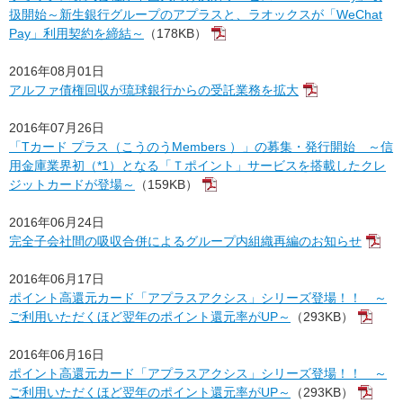
扱開始～新生銀行グループのアプラスと、ラオックスが「WeChat
Pay」利用契約を締結～
（178KB）
2016年08月01日
アルファ債権回収が琉球銀行からの受託業務を拡大
2016年07月26日
「Tカード プラス（こうのうMembers ）」の募集・発行開始 ～信
用金庫業界初（*1）となる「Ｔポイント」サービスを搭載したクレ
ジットカードが登場～
（159KB）
2016年06月24日
完全子会社間の吸収合併によるグループ内組織再編のお知らせ
2016年06月17日
ポイント高還元カード「アプラスアクシス」シリーズ登場！！ ～
ご利用いただくほど翌年のポイント還元率がUP～
（293KB）
2016年06月16日
ポイント高還元カード「アプラスアクシス」シリーズ登場！！ ～
ご利用いただくほど翌年のポイント還元率がUP～
（293KB）