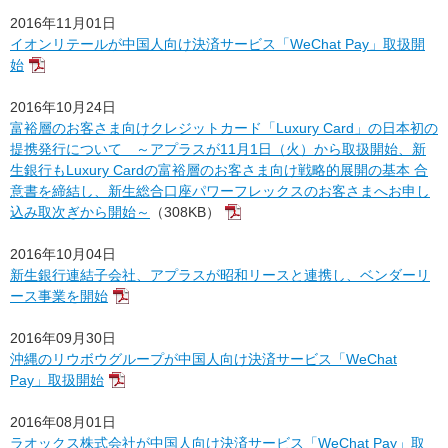
2016年11月01日
イオンリテールが中国人向け決済サービス「WeChat Pay」取扱開
始
2016年10月24日
富裕層のお客さま向けクレジットカード「Luxury Card」の日本初の
提携発行について ～アプラスが11月1日（火）から取扱開始、新
生銀行もLuxury Cardの富裕層のお客さま向け戦略的展開の基本 合
意書を締結し、新生総合口座パワーフレックスのお客さまへお申し
込み取次ぎから開始～
（308KB）
2016年10月04日
新生銀行連結子会社、アプラスが昭和リースと連携し、ベンダーリ
ース事業を開始
2016年09月30日
沖縄のリウボウグループが中国人向け決済サービス「WeChat
Pay」取扱開始
2016年08月01日
ラオックス株式会社が中国人向け決済サービス「WeChat Pay」取