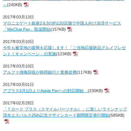
～
(240KB)
2017年03月13日
マロニエゲート銀座2＆3の約120店舗で中国人向け決済サービス
「WeChat Pay」取扱開始
(157KB)
2017年03月10日
今年も被災地の復興を応援します！「ご当地応援絶品グルメプレゼ
ント！キャンペーン」の実施
(123KB)
2017年03月10日
アルファ債権回収が静岡銀行と業務提携
(117KB)
2017年03月01日
アプラス3月1日よりApple Payへの対応開始
(230KB)
2017年02月28日
「Ｔカード プラス（スマイルパーソナル）」に新しいラインナップ
清水エスパルス25th記念デザインカード期間限定発行開始
(585KB)