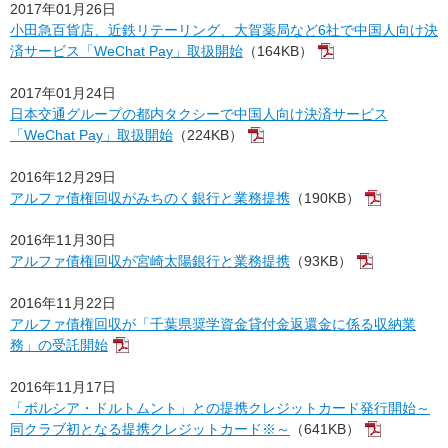
2017年01月26日
小田急百貨店、近鉄リテーリング、大賀薬局など6社で中国人向け決
済サービス「WeChat Pay」取扱開始
（164KB）
2017年01月24日
日本交通グループの都内タクシーで中国人向け決済サービス
「WeChat Pay」取扱開始
（224KB）
2016年12月29日
アルファ債権回収がみちのく銀行と業務提携
（190KB）
2016年11月30日
アルファ債権回収が宮崎太陽銀行と業務提携
（93KB）
2016年11月22日
アルファ債権回収が「千葉県奨学資金貸付金返還金に係る収納業
務」の受託開始
2016年11月17日
「ボルシア・ドルトムント」との提携クレジットカード発行開始～
同クラブ初となる提携クレジットカード※～
（641KB）