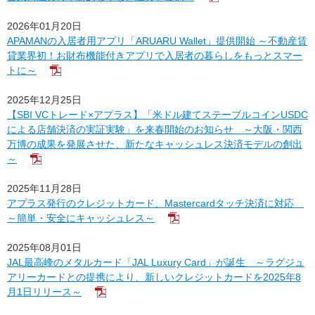
2026年01月20日
APAMANの入居者用アプリ「ARUARU Wallet」提供開始 ～不動産賃
貸業界初！お財布機能付きアプリで入居者の暮らしをもっとスマー
トに～
2025年12月25日
【SBI VCトレード×アプラス】「米ドル建てステーブルコインUSDC
による店舗決済の実証実験」を来春開始のお知らせ ～大阪・関西
万博の成果を発展させた、新たなキャッシュレス決済モデルの創出
～
2025年11月28日
アプラス発行のクレジットカード、Mastercardタッチ決済に対応
～簡単・安全にキャッシュレス～
2025年08月01日
JAL最高峰のメタルカード「JAL Luxury Card」が誕生 ～ラグジュ
アリーカードとの提携により、新しいクレジットカードを2025年8
月1日リリース～