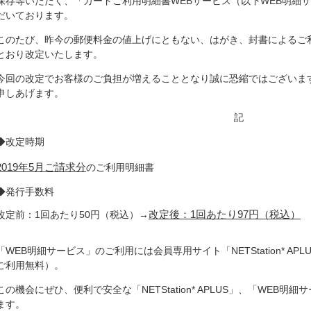
保存等いただく、「カードご利用明細書WEBサービス（以下WEB明細
がフィッシング詐欺の被害に遭わないために
だいております。
このたび、昨今の郵便料金の値上げにともない、はがき、封書によるご
とおり改定いたします。
今回の改定でお客様のご負担が増えることとなり誠に恐縮ではございま
申しあげます。
記
◆改定時期
2019年5月ご請求分
のご利用明細書
◆発行手数料
改定後：1回あたり97円（税込）
改定前：1回あたり50円（税込）→
「WEB明細サービス」のご利用には会員専用サイト「NETStation* A
ご利用無料）。
この機会にぜひ、便利で安全な「NETStation* APLUS」、「WEB
ます。