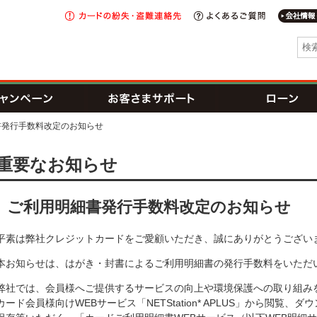
カードの
紛失・盗難
よくあるご
連絡先
I新生銀行グループ
トカード
キャンペーン
お客さまサポート
書発行手数料改定のお知らせ
れが可能な提携CD・ATM一覧
重要なお知らせ
ご利用明細書発行手数料改定のお知らせ
クレカ防ごう不正利用
平素は弊社クレジットカードをご愛顧いただき、誠にありがとうござい
本お知らせは、はがき・封書によるご利用明細書の発行手数料をいただ
弊社では、会員様へご提供するサービスの向上や環境保護への取り組みを
カード会員様向けWEBサービス「NETStation* APLUS」から閲覧