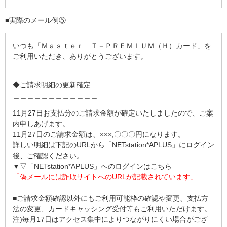
■実際のメール例⑤
いつも「Ｍａｓｔｅｒ Ｔ－ＰＲＥＭＩＵＭ（Ｈ）カード」を
ご利用いただき、ありがとうございます。
＿＿＿＿＿＿＿＿＿＿＿＿
◆ご請求明細の更新確定
＿＿＿＿＿＿＿＿＿＿＿＿
11月27日お支払分のご請求金額が確定いたしましたので、ご案
内申しあげます。
11月27日のご請求金額は、×××,〇〇〇円になります。
詳しい明細は下記のURLから「NETstation*APLUS」にログイン
後、ご確認ください。
▼▽「NETstation*APLUS」へのログインはこちら
「偽メールには詐欺サイトへのURLが記載されています」
■ご請求金額確認以外にもご利用可能枠の確認や変更、支払方
法の変更、カードキャッシング受付等もご利用いただけます。
注)毎月17日はアクセス集中によりつながりにくい場合がござ