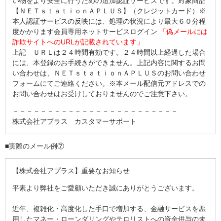
い物をより安全に行うための追加認証サービスです。対象商品
【ＮＥＴｓｔａｔｉｏｎＡＰＬＵＳ】（クレジットカード）※
本人認証サービスの反映には、処理の状況により最大６０分程
度かかります会員専用ネットサービスログイン
「偽メールには
詐欺サイトへのURLが記載されています」
上記 ＵＲＬは２４時間有効です。２４時間以上経過した場合
には、本登録のお手続きができません。上記内容に関するお問
い合わせは、ＮＥＴｓｔａｔｉｏｎＡＰＬＵＳのお問い合わせ
フォームにてご連絡ください。※本メール配信元アドレスでの
お問い合わせはお受けしておりませんのでご注意下さい。
－－－－－－－－－－－－－－－－－－－－－－－－
株式会社アプラス カスタマーサポート
■実際のメール例⑦
【株式会社アプラス】重要なお知らせ
平素より弊社をご愛顧いただき誠にありがとうございます。
近年、複雑化・高度化した手口で増加する、金融サービスを悪
用したマネー・ローンダリングやテロリストへの資金供与の未