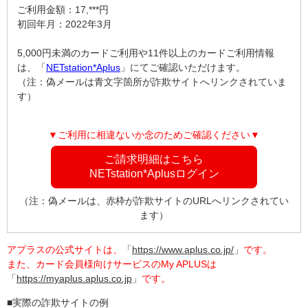
ご利用金額：17,***円
初回年月：2022年3月
5,000円未満のカードご利用や11件以上のカードご利用情報
は、「
NETstation*Aplus
」にてご確認いただけます。
（注：偽メールは青文字箇所が詐欺サイトへリンクされていま
す）
▼ご利用に相違ないか念のためご確認ください▼
ご請求明細はこちら
NETstation*Aplusログイン
（注：偽メールは、赤枠が詐欺サイトのURLへリンクされてい
ます）
アプラスの公式サイトは、
「
https://www.aplus.co.jp/
」
です。
また、カード会員様向けサービスのMy APLUSは
「
https://myaplus.aplus.co.jp
」
です。
■実際の詐欺サイトの例