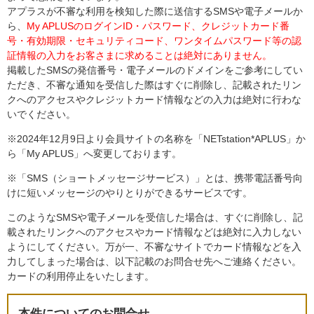
アプラスが不審な利用を検知した際に送信するSMSや電子メールか
ら、
My APLUSのログインID・パスワード、クレジットカード番
号・有効期限・セキュリティコード、ワンタイムパスワード等の認
証情報の入力をお客さまに求めることは絶対にありません。
掲載したSMSの発信番号・電子メールのドメインをご参考にしてい
ただき、不審な通知を受信した際はすぐに削除し、記載されたリン
クへのアクセスやクレジットカード情報などの入力は絶対に行わな
いでください。
※2024年12月9日より会員サイトの名称を「NETstation*APLUS」か
ら「My APLUS」へ変更しております。
※「SMS（ショートメッセージサービス）」とは、携帯電話番号向
けに短いメッセージのやりとりができるサービスです。
このようなSMSや電子メールを受信した場合は、すぐに削除し、記
載されたリンクへのアクセスやカード情報などは絶対に入力しない
ようにしてください。万が一、不審なサイトでカード情報などを入
力してしまった場合は、以下記載のお問合せ先へご連絡ください。
カードの利用停止をいたします。
本件についてのお問合せ