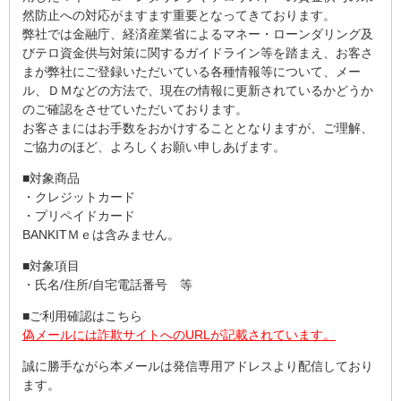
然防止への対応がますます重要となってきております。
弊社では金融庁、経済産業省によるマネー・ローンダリング及
びテロ資金供与対策に関するガイドライン等を踏まえ、お客さ
まが弊社にご登録いただいている各種情報等について、メー
ル、ＤＭなどの方法で、現在の情報に更新されているかどうか
のご確認をさせていただいております。
お客さまにはお手数をおかけすることとなりますが、ご理解、
ご協力のほど、よろしくお願い申しあげます。
■対象商品
・クレジットカード
・プリペイドカード
BANKITＭｅは含みません。
■対象項目
・氏名/住所/自宅電話番号 等
■ご利用確認はこちら
偽メールには詐欺サイトへのURLが記載されています。
誠に勝手ながら本メールは発信専用アドレスより配信しており
ます。