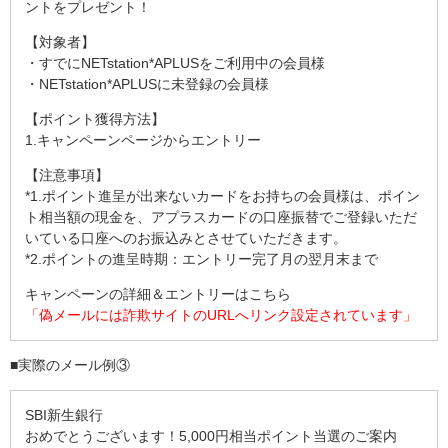
ントをプレゼント！
【対象者】
・すでにNETstation*APLUSをご利用中の会員様
・NETstation*APLUSに未登録の会員様
【ポイント獲得方法】
1.キャンペーンページからエントリー
【注意事項】
*1.ポイント進呈が出来ないカードをお持ちの会員様は、ポイン
ト相当額の現金を、アプラスカードの口座振替でご登録いただ
いている口座へのお振込みとさせていただきます。
*2.ポイントの進呈時期：エントリー完了月の翌月末まで
キャンペーンの詳細＆エントリーはこちら
「偽メールには詐欺サイトのURLへリンク設定されています」
■実際のメール例③
SBI新生銀行
おめでとうございます！5,000円相当ポイント当選のご案内