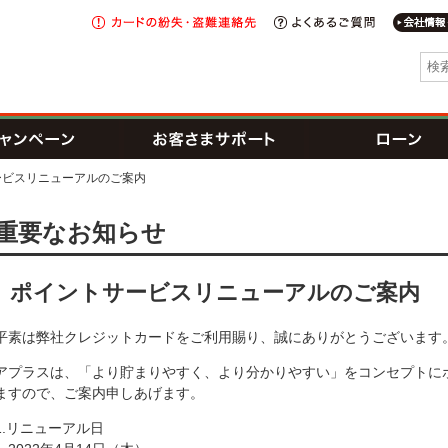
カードの
紛失・盗難
よくあるご
連絡先
I新生銀行グループ
トカード
キャンペーン
お客さまサポート
ービスリニューアルのご案内
れが可能な提携CD・ATM一覧
重要なお知らせ
ポイントサービスリニューアルのご案内
クレカ防ごう不正利用
平素は弊社クレジットカードをご利用賜り、誠にありがとうございます
アプラスは、「より貯まりやすく、より分かりやすい」をコンセプトに
ますので、ご案内申しあげます。
1.リニューアル日