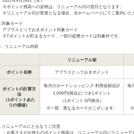
2022年4月14日（木）
がフィッシング詐欺の被害に遭わないために
※ポイント残高への反映は、リニューアル日の翌日となります。
※リニューアル日が変更となる場合、当ホームページにてご案内いた
2.対象カード
アプラスとっておきポイント対象カード
※Tポイントが貯まるカード、一部の提携カードは対象外です。
3．リニューアル内容
リニューアル前
ポイント名称
アプラスとっておきポイント
毎月のカードショッピング 利用金額合計
毎
ポイントの計算方
1,000円(税込)につき1ポイント
法
（1ポイントあた
（1ポイント 5円相当）
りの価値）
※一部、異なるカードがございます。
4.リニューアルにともなうご注意
・お客さまがお持ちのポイント残高は、リニューアル日にリニューア