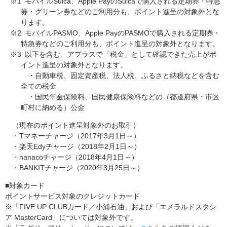
※1
モバイルSuica、Apple PayのSuicaで購入される定期券・特急
券・グリーン券などのご利用分も、ポイント進呈の対象外とな
ります。
※2
モバイルPASMO、Apple PayのPASMOで購入される定期券・
特急券などのご利用分も、ポイント進呈の対象外となります。
※3
以下を含む、アプラスで「税金」として確認できた売上がポ
イント進呈の対象外となります。
・自動車税、固定資産税、法人税、ふるさと納税などを含む
全ての税金
・国民年金保険料、国民健康保険料などの（都道府県・市区
町村に納める）公金
（現在のポイント進呈対象外のお取引）
・Tマネーチャージ（2017年3月1日～）
・楽天Edyチャージ（2018年2月1日～）
・nanacoチャージ（2018年4月1日～）
・BANKITチャージ（2020年3月25日～）
■対象カード
ポイントサービス対象のクレジットカード
※「FIVE UP CLUBカード／小浦石油」および「エメラルドスタシ
ア MasterCard」については対象外です。