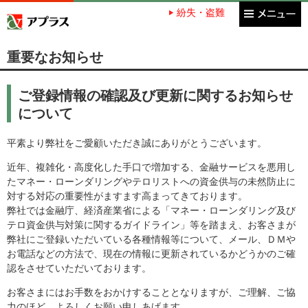
紛失・盗難
アプラス SBI新生銀行グループ
重要なお知らせ
ご登録情報の確認及び更新に関するお知らせ
について
平素より弊社をご愛顧いただき誠にありがとうございます。
近年、複雑化・高度化した手口で増加する、金融サービスを悪用し
たマネー・ローンダリングやテロリストへの資金供与の未然防止に
対する対応の重要性がますます高まってきております。
弊社では金融庁、経済産業省による「マネー・ローンダリング及び
テロ資金供与対策に関するガイドライン」等を踏まえ、お客さまが
弊社にご登録いただいている各種情報等について、メール、ＤＭや
お電話などの方法で、現在の情報に更新されているかどうかのご確
認をさせていただいております。
お客さまにはお手数をおかけすることとなりますが、ご理解、ご協
力のほど、よろしくお願い申しあげます。