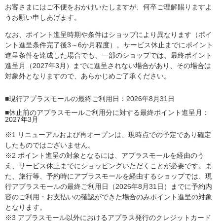
お客さまにはご不便をおかけいたしますが、何卒ご理解賜りますよ
うお願い申しあげます。
なお、ポイント進呈時期や条件はショップにより異なります（ポイ
ント進呈条件完了後3～6か月程度）。サービス休止までにポイント
進呈条件を達成した場合でも、一部のショップでは、最終ポイント
進呈月（2027年3月）までに進呈されない場合があり、その場合は
対象外となりますので、あらかじめご了承ください。
■現行アプラスモールの最終ご利用日：2026年8月31日
■休止前のアプラスモールご利用分に対する最終ポイント進呈月：
2027年3月
※1 リニューアルおよび再オープンは、現時点での予定であり確定
したものではございません。
※2 ポイント進呈の対象となるには、アプラスモールを経由のう
え、サービス休止までにショッピングいただくことが必要です。ま
た、旅行等、予約時にアプラスモールを経由するショップでは、現
行アプラスモールの最終ご利用日（2026年8月31日）までに予約内
容のご利用・お支払いの確認ができた場合のみポイント進呈の対象
となります。
※3 アプラスモール以外におけるアプラス発行のクレジットカード