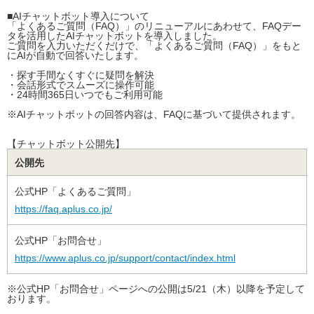
■AIチャットボット導入について
「よくあるご質問（FAQ）」のリニューアルにあわせて、FAQデー
タを活用したAIチャットボットを導入しました。
ご質問を入力いただくだけで、「よくあるご質問（FAQ）」をもと
にAIが自動で回答いたします。
・探す手間なくすぐに疑問を解決
・会話形式でスムーズに操作可能
・24時間365日いつでもご利用可能
※AIチャットボットの回答内容は、FAQに基づいて提供されます。
【チャットボット公開先】
公開先
公式HP「よくあるご質問」
https://faq.aplus.co.jp/
公式HP「お問合せ」
https://www.aplus.co.jp/support/contact/index.html
※公式HP「お問合せ」ページへの公開は5/21（木）以降を予定して
おります。