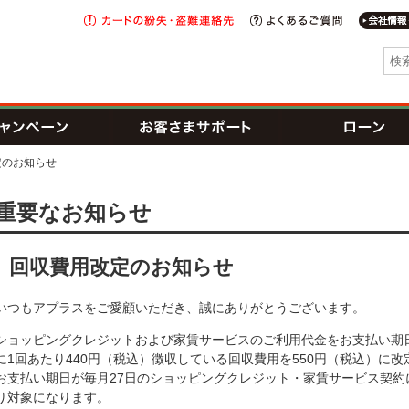
カードの
紛失・盗難
よくあるご
連絡先
I新生銀行グループ
トカード
キャンペーン
お客さまサポート
定のお知らせ
れが可能な提携CD・ATM一覧
重要なお知らせ
回収費用改定のお知らせ
クレカ防ごう不正利用
いつもアプラスをご愛顧いただき、誠にありがとうございます。
ショッピングクレジットおよび家賃サービスのご利用代金をお支払い期
に1回あたり440円（税込）徴収している回収費用を550円（税込）に
お支払い期日が毎月27日のショッピングクレジット・家賃サービス契約に
り対象になります。