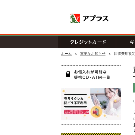
アプラス SB
クレジッ
ホーム
重要なお知らせ
回収費用改
お借入
守ろう