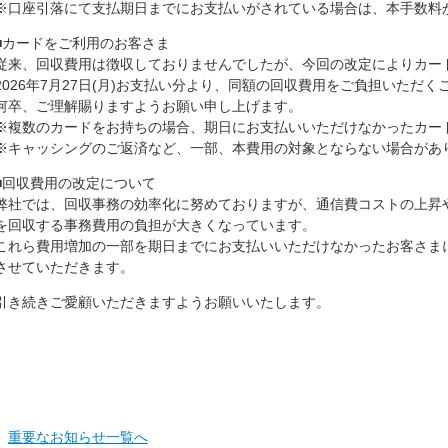
がフィッシング詐欺の被害に遭わないために
※口座引落にて支払期日までにお支払いがされている場合は、本手数料
■カードをご利用のお客さま
従来、回収費用は徴収しておりませんでしたが、今回の改定によりカー
2026年7月27日(月)お支払い分より、同額の回収費用をご負担いただ
何卒、ご理解賜りますようお願い申し上げます。
※複数のカードをお持ちの場合、期日にお支払いいただけなかったカー
※キャッシングのご返済など、一部、本費用の対象とならない場合があ
■回収費用の改定について
弊社では、回収事務の効率化に努めておりますが、通信費コストの上昇
を回収する事務費用の負担が大きくなっています。
これら費用増加の一部を期日までにお支払いいただけなかったお客さま
させていただきます。
引き続きご愛顧いただきますようお願いいたします。
重要なお知らせ一覧へ