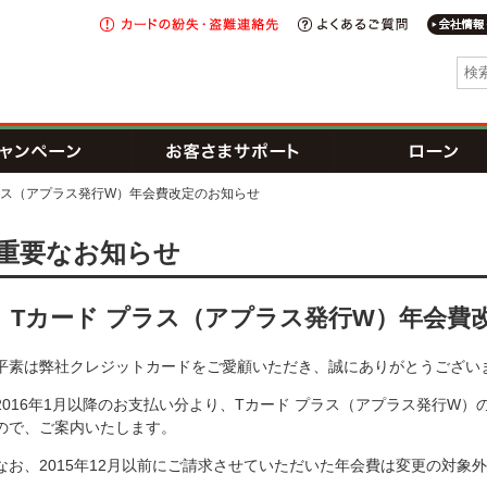
カードの
紛失・盗難
よくあるご
連絡先
I新生銀行グループ
トカード
キャンペーン
お客さまサポート
ラス（アプラス発行W）年会費改定のお知らせ
れが可能な提携CD・ATM一覧
重要なお知らせ
Tカード プラス（アプラス発行W）年会費
クレカ防ごう不正利用
平素は弊社クレジットカードをご愛顧いただき、誠にありがとうござい
2016年1月以降のお支払い分より、Tカード プラス（アプラス発行W
ので、ご案内いたします。
なお、2015年12月以前にご請求させていただいた年会費は変更の対象