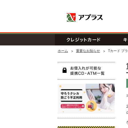
アプラス SB
クレジッ
ホーム
重要なお知らせ
Tカード プ
お借入
守ろう