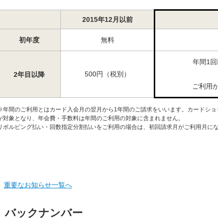
がフィッシング詐欺の被害に遭わないために
2015年12月以前
初年度
無料
年間1
500円（税別）
2年目以降
ご利用が
※
年間のご利用とはカード入会月の翌月から1年間のご請求をいいます。カードショ
が対象となり、年会費・手数料は年間のご利用の対象に含まれません。
リボルビング払い・回数指定分割払いをご利用の場合は、初回請求月がご利用月に
重要なお知らせ一覧へ
バックナンバー